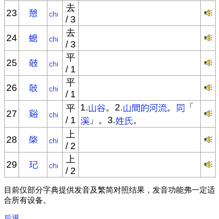
去
23
/ 3
去
24
/ 3
平
25
/ 1
平
26
/ 1
1.
。2.
。
「
平
27
/ 1
」。3.
。
上
28
/ 2
上
29
/ 2
目前仅部分字典提供发音及繁简对照结果，发音功能弗一定适
合所有设备。
后退