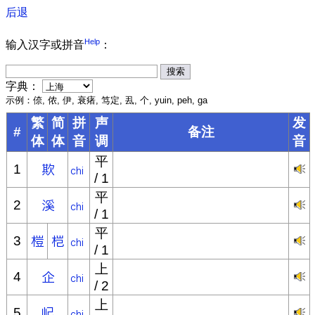
后退
Help
输入汉字或拼音
：
字典：
示例：倷, 侬, 伊, 衰瘏, 笃定, 厾, 个, yuin, peh, ga
繁
简
拼
声
发
#
备注
体
体
音
调
音
平
1
/ 1
平
2
/ 1
平
3
/ 1
上
4
/ 2
上
5