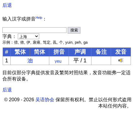
后退
Help
输入汉字或拼音
：
字典：
示例：倷, 侬, 伊, 衰瘏, 笃定, 厾, 个, yuin, peh, ga
#
繁体
简体
拼音
声调
备注
发音
1
平 / 1
目前仅部分字典提供发音及繁简对照结果，发音功能弗一定适
合所有设备。
后退
© 2009 - 2026
吴语协会
保留所有权利。禁止以任何形式盗用
本站任何内容。