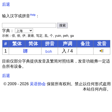
后退
Help
输入汉字或拼音
：
字典：
示例：倷, 侬, 伊, 衰瘏, 笃定, 厾, 个, yuin, peh, ga
#
繁体
简体
拼音
声调
备注
发音
1
入 / 4
目前仅部分字典提供发音及繁简对照结果，发音功能弗一定适
合所有设备。
后退
© 2009 - 2026
吴语协会
保留所有权利。禁止以任何形式盗用
本站任何内容。