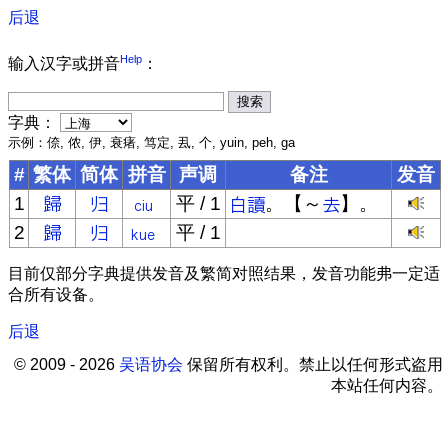
后退
Help
输入汉字或拼音
：
字典：
示例：倷, 侬, 伊, 衰瘏, 笃定, 厾, 个, yuin, peh, ga
#
繁体
简体
拼音
声调
备注
发音
1
平 / 1
。【～
】。
2
平 / 1
目前仅部分字典提供发音及繁简对照结果，发音功能弗一定适
合所有设备。
后退
© 2009 - 2026
吴语协会
保留所有权利。禁止以任何形式盗用
本站任何内容。