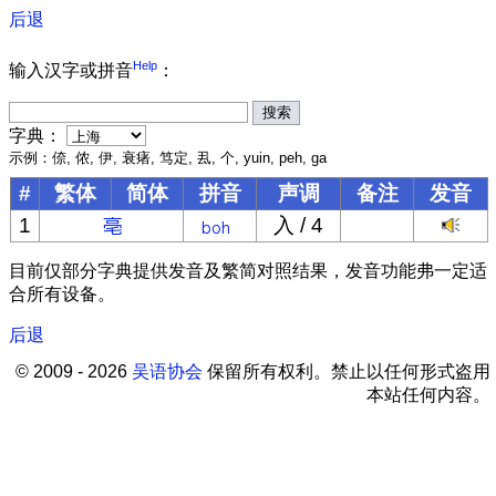
后退
Help
输入汉字或拼音
：
字典：
示例：倷, 侬, 伊, 衰瘏, 笃定, 厾, 个, yuin, peh, ga
#
繁体
简体
拼音
声调
备注
发音
1
入 / 4
目前仅部分字典提供发音及繁简对照结果，发音功能弗一定适
合所有设备。
后退
© 2009 - 2026
吴语协会
保留所有权利。禁止以任何形式盗用
本站任何内容。