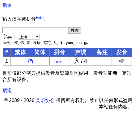
后退
Help
输入汉字或拼音
：
字典：
示例：倷, 侬, 伊, 衰瘏, 笃定, 厾, 个, yuin, peh, ga
#
繁体
简体
拼音
声调
备注
发音
1
入 / 4
目前仅部分字典提供发音及繁简对照结果，发音功能弗一定适
合所有设备。
后退
© 2009 - 2026
吴语协会
保留所有权利。禁止以任何形式盗用
本站任何内容。