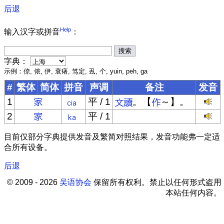
后退
Help
输入汉字或拼音
：
字典：
示例：倷, 侬, 伊, 衰瘏, 笃定, 厾, 个, yuin, peh, ga
#
繁体
简体
拼音
声调
备注
发音
1
平 / 1
。【
～】。
2
平 / 1
目前仅部分字典提供发音及繁简对照结果，发音功能弗一定适
合所有设备。
后退
© 2009 - 2026
吴语协会
保留所有权利。禁止以任何形式盗用
本站任何内容。