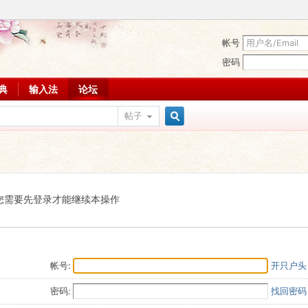
帐号
密码
词典
输入法
论坛
帖子
搜
索
您需要先登录才能继续本操作
帐号:
开只户头
密码:
找回密码