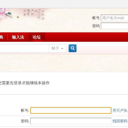
帐号
密码
词典
输入法
论坛
帖子
搜
索
您需要先登录才能继续本操作
帐号:
开只户头
密码:
找回密码