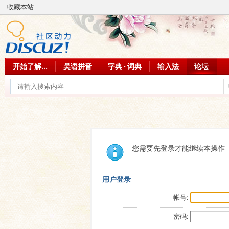
收藏本站
开始了解...
吴语拼音
字典 · 词典
输入法
论坛
您需要先登录才能继续本操作
用户登录
帐号:
密码: