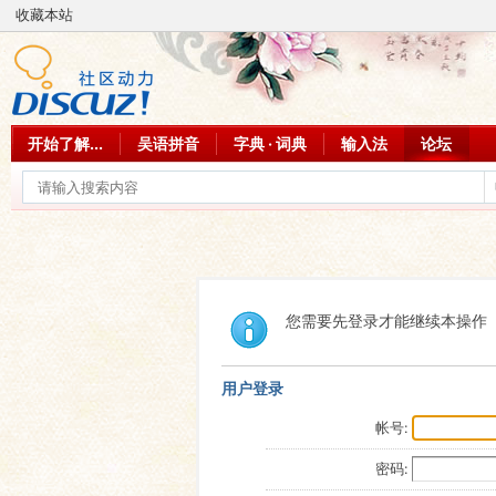
收藏本站
开始了解...
吴语拼音
字典 · 词典
输入法
论坛
您需要先登录才能继续本操作
用户登录
帐号:
密码: