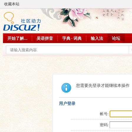
收藏本站
开始了解...
吴语拼音
字典 · 词典
输入法
论坛
您需要先登录才能继续本操作
用户登录
帐号:
密码: