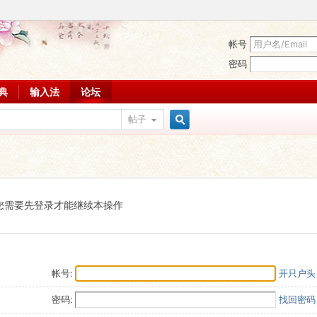
帐号
密码
词典
输入法
论坛
帖子
搜
索
您需要先登录才能继续本操作
帐号:
开只户头
密码:
找回密码