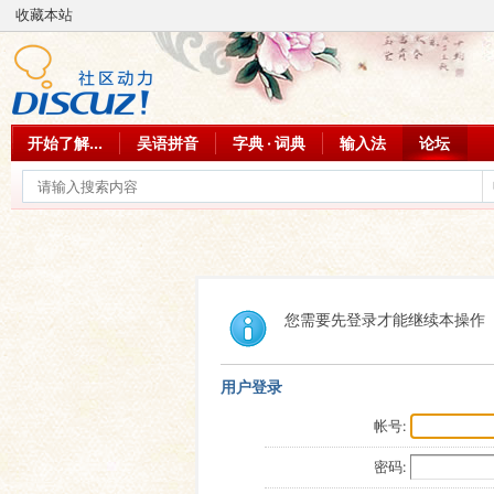
收藏本站
开始了解...
吴语拼音
字典 · 词典
输入法
论坛
您需要先登录才能继续本操作
用户登录
帐号:
密码: