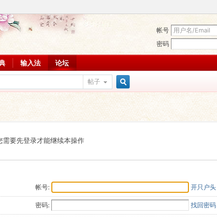
帐号
密码
词典
输入法
论坛
帖子
搜
索
您需要先登录才能继续本操作
帐号:
开只户头
密码:
找回密码