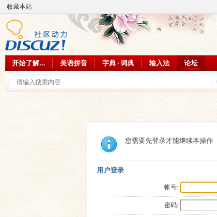
收藏本站
开始了解...
吴语拼音
字典 · 词典
输入法
论坛
您需要先登录才能继续本操作
用户登录
帐号:
密码: