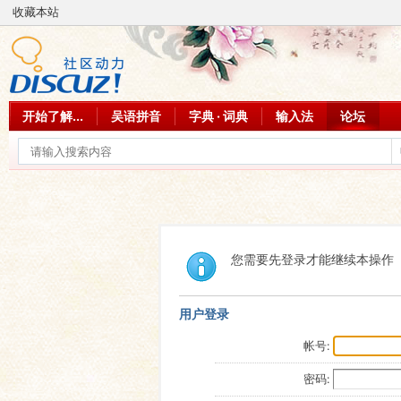
收藏本站
开始了解...
吴语拼音
字典 · 词典
输入法
论坛
您需要先登录才能继续本操作
用户登录
帐号:
密码: