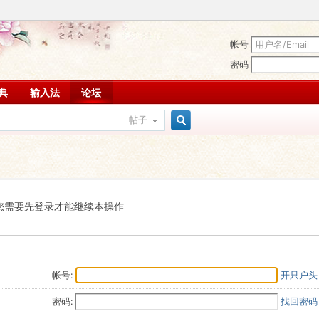
帐号
密码
词典
输入法
论坛
帖子
搜
索
您需要先登录才能继续本操作
帐号:
开只户头
密码:
找回密码