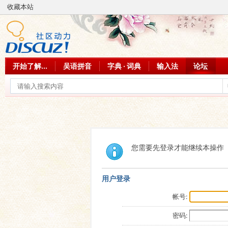
收藏本站
开始了解...
吴语拼音
字典 · 词典
输入法
论坛
您需要先登录才能继续本操作
用户登录
帐号:
密码: