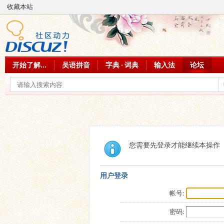
收藏本站
开始了解...
吴语拼音
字典 · 词典
输入法
论坛
您需要先登录才能继续本操作
用户登录
帐号:
密码: