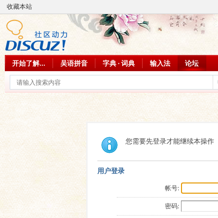
收藏本站
开始了解...
吴语拼音
字典 · 词典
输入法
论坛
您需要先登录才能继续本操作
用户登录
帐号:
密码: