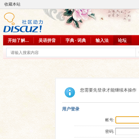
收藏本站
开始了解...
吴语拼音
字典 · 词典
输入法
论坛
您需要先登录才能继续本操作
用户登录
帐号:
密码: