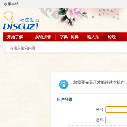
收藏本站
开始了解...
吴语拼音
字典 · 词典
输入法
论坛
您需要先登录才能继续本操作
用户登录
帐号:
密码: