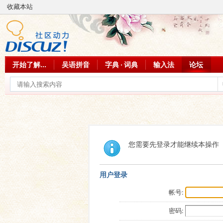
收藏本站
开始了解...
吴语拼音
字典 · 词典
输入法
论坛
您需要先登录才能继续本操作
用户登录
帐号:
密码: