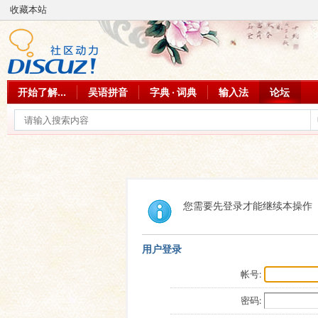
收藏本站
开始了解...
吴语拼音
字典 · 词典
输入法
论坛
您需要先登录才能继续本操作
用户登录
帐号:
密码: