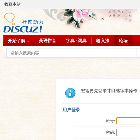
收藏本站
开始了解...
吴语拼音
字典 · 词典
输入法
论坛
您需要先登录才能继续本操作
用户登录
帐号:
密码: