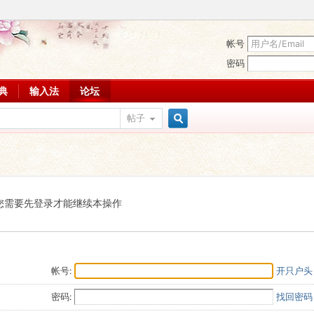
帐号
密码
词典
输入法
论坛
帖子
搜
索
您需要先登录才能继续本操作
帐号:
开只户头
密码:
找回密码