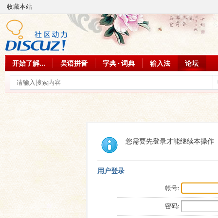
收藏本站
开始了解...
吴语拼音
字典 · 词典
输入法
论坛
您需要先登录才能继续本操作
用户登录
帐号:
密码: