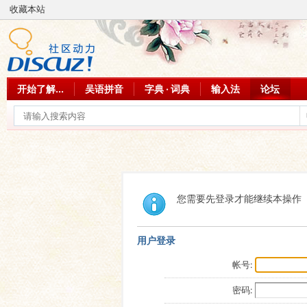
收藏本站
开始了解...
吴语拼音
字典 · 词典
输入法
论坛
您需要先登录才能继续本操作
用户登录
帐号:
密码: