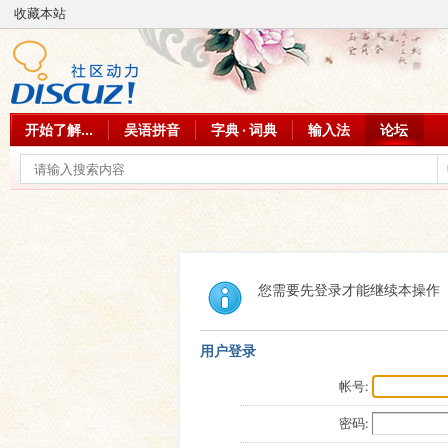
收藏本站
开始了解...
吴语拼音
字典 · 词典
输入法
论坛
您需要先登录才能继续本操作
用户登录
帐号:
密码: