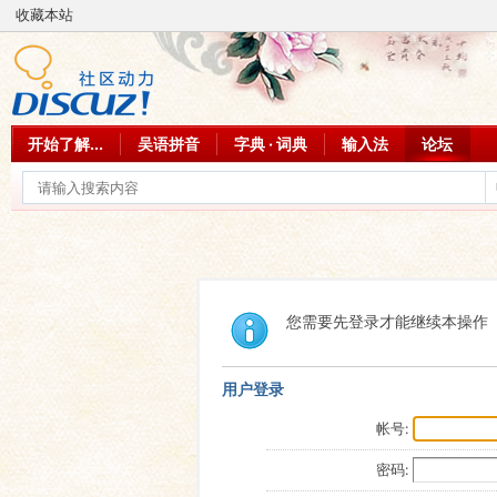
收藏本站
开始了解...
吴语拼音
字典 · 词典
输入法
论坛
您需要先登录才能继续本操作
用户登录
帐号:
密码: