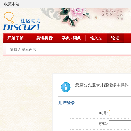
收藏本站
开始了解...
吴语拼音
字典 · 词典
输入法
论坛
您需要先登录才能继续本操作
用户登录
帐号:
密码: