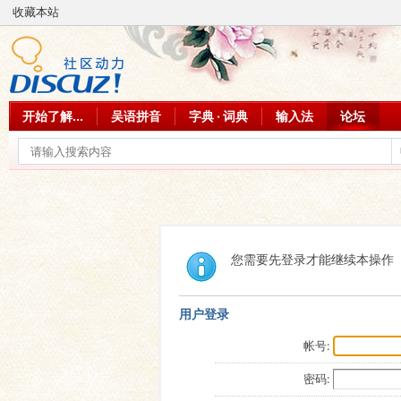
收藏本站
开始了解...
吴语拼音
字典 · 词典
输入法
论坛
您需要先登录才能继续本操作
用户登录
帐号:
密码: