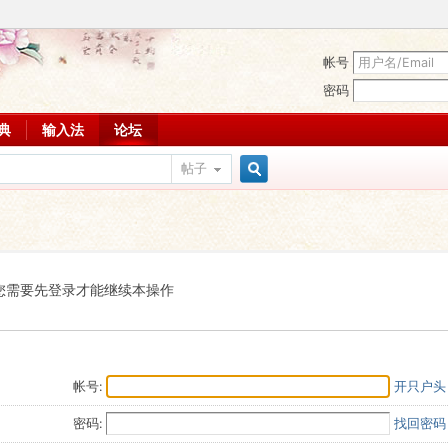
帐号
密码
词典
输入法
论坛
帖子
搜
索
您需要先登录才能继续本操作
帐号:
开只户头
密码:
找回密码