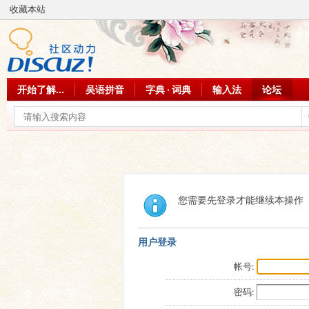
收藏本站
开始了解...
吴语拼音
字典 · 词典
输入法
论坛
您需要先登录才能继续本操作
用户登录
帐号:
密码: