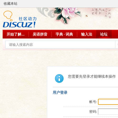
收藏本站
开始了解...
吴语拼音
字典 · 词典
输入法
论坛
您需要先登录才能继续本操作
用户登录
帐号:
密码: