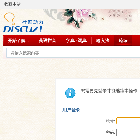
收藏本站
开始了解...
吴语拼音
字典 · 词典
输入法
论坛
您需要先登录才能继续本操作
用户登录
帐号:
密码: