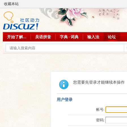
收藏本站
开始了解...
吴语拼音
字典 · 词典
输入法
论坛
您需要先登录才能继续本操作
用户登录
帐号:
密码: