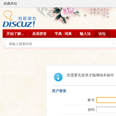
收藏本站
开始了解...
吴语拼音
字典 · 词典
输入法
论坛
您需要先登录才能继续本操作
用户登录
帐号:
密码: