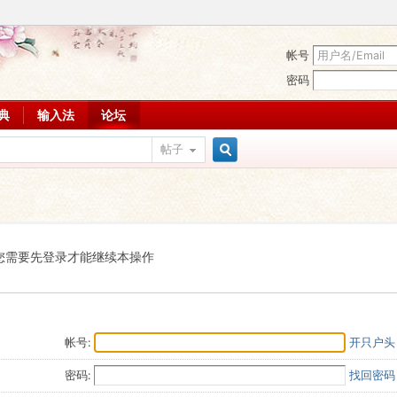
帐号
密码
词典
输入法
论坛
帖子
搜
索
您需要先登录才能继续本操作
帐号:
开只户头
密码:
找回密码