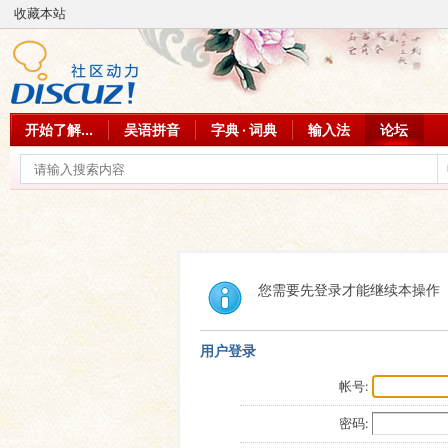
收藏本站
开始了解...
吴语拼音
字典 · 词典
输入法
论坛
您需要先登录才能继续本操作
用户登录
帐号:
密码: