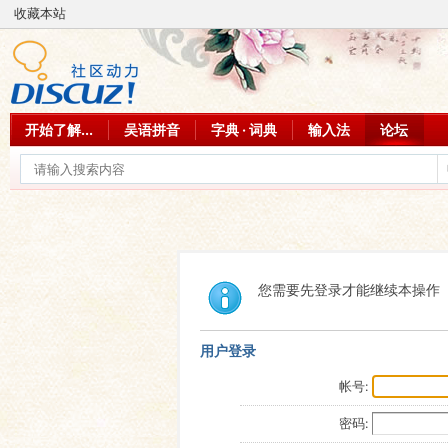
收藏本站
开始了解...
吴语拼音
字典 · 词典
输入法
论坛
您需要先登录才能继续本操作
用户登录
帐号:
密码: