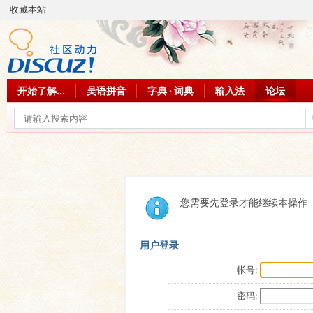
收藏本站
开始了解...
吴语拼音
字典 · 词典
输入法
论坛
您需要先登录才能继续本操作
用户登录
帐号:
密码: