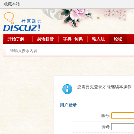
收藏本站
开始了解...
吴语拼音
字典 · 词典
输入法
论坛
您需要先登录才能继续本操作
用户登录
帐号:
密码: