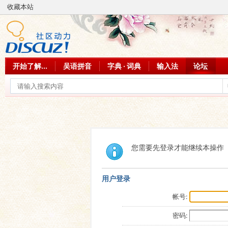
收藏本站
开始了解...
吴语拼音
字典 · 词典
输入法
论坛
您需要先登录才能继续本操作
用户登录
帐号:
密码: