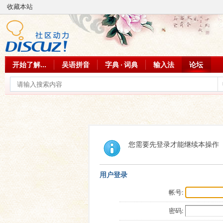
收藏本站
开始了解...
吴语拼音
字典 · 词典
输入法
论坛
您需要先登录才能继续本操作
用户登录
帐号:
密码: