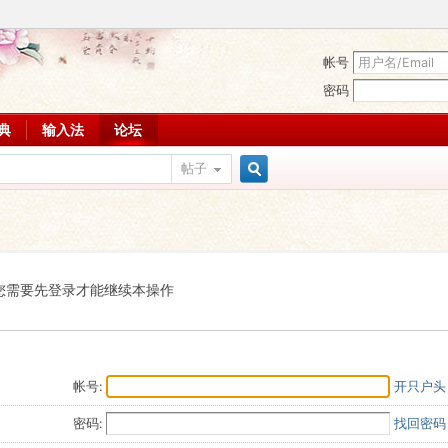
帐号
密码
词典
输入法
论坛
帖子
搜
索
您需要先登录才能继续本操作
帐号:
开只户头
密码:
找回密码