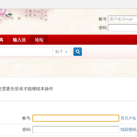
帐号
密码
词典
输入法
论坛
帖子
搜
索
您需要先登录才能继续本操作
帐号:
开只户头
密码:
找回密码