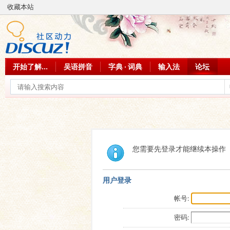
收藏本站
开始了解...
吴语拼音
字典 · 词典
输入法
论坛
您需要先登录才能继续本操作
用户登录
帐号:
密码: