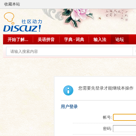
收藏本站
开始了解...
吴语拼音
字典 · 词典
输入法
论坛
您需要先登录才能继续本操作
用户登录
帐号:
密码: